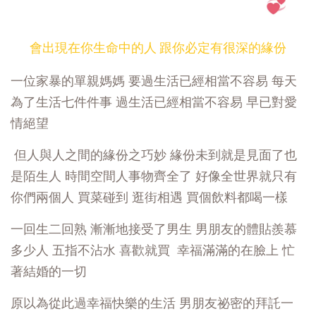
會出現在你生命中的人 跟你必定有很深的緣份
一位家暴的單親媽媽 要過生活已經相當不容易 每天
為了生活七件件事
過生活已經相當不容易 早已對愛
情絕望
但人與人之間的緣份之巧妙 緣份未到就是見面了也
是陌生人 時間空間人事物齊全了 好像全世界就只有
你們兩個人 買菜碰到 逛街相遇 買個飲料都喝一樣
一回生二回熟 漸漸地接受了男生 男朋友的體貼羨慕
多少人 五指不沾水 喜歡就買 幸福滿滿的在臉上 忙
著結婚的一切
原以為從此過幸福快樂的生活
男朋友祕密的拜託一