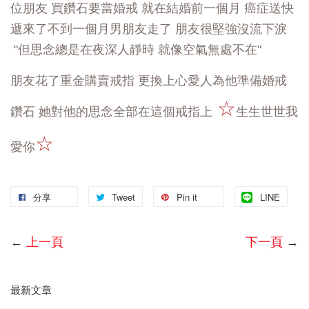
位朋友 買鑽石要當婚戒
就在結婚前一個月 癌症送快
遞來了不到一個月男朋友走了 朋友很堅強沒流下淚
"但思念總是在夜深人靜時 就像空氣無處不在"
朋友花了重金購賣戒指 更換上心愛人為他準備婚戒
☆
鑽石 她對他的思念全部在這個戒指上
生生世世我
☆
愛你
分享
Tweet
Pin it
LINE
←
上一頁
下一頁
→
最新文章